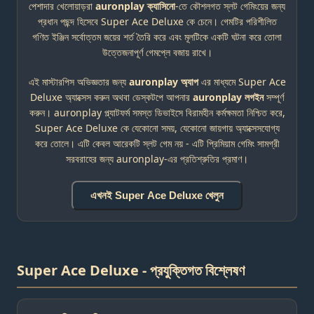
পেশাদার খেলোয়াড়রা
auronplay ক্যাসিনো
-তে কৌশলগত স্লট গেমিংয়ের জন্য
প্রধান পছন্দ হিসেবে Super Ace Deluxe কে চেনে। গেমটির পরিশীলিত
গণিত ইঞ্জিন সর্বোত্তম জয়ের শর্ত তৈরি করে এবং মূলটিকে একটি ঘটনা করে তোলা
উত্তেজনাপূর্ণ গেমপ্লে বজায় রাখে।
এই মাস্টারপিস অভিজ্ঞতার জন্য
auronplay অ্যাপ
এর মাধ্যমে Super Ace
Deluxe অ্যাক্সেস করুন অথবা ডেস্কটপে আপনার
auronplay লগইন
সম্পূর্ণ
করুন। auronplay প্ল্যাটফর্ম সমস্ত ডিভাইসে বিরামহীন কর্মক্ষমতা নিশ্চিত করে,
Super Ace Deluxe কে যেকোনো সময়, যেকোনো জায়গায় অ্যাক্সেসযোগ্য
করে তোলে। এটি কেবল আরেকটি স্লট গেম নয় - এটি প্রিমিয়াম গেমিং সামগ্রী
সরবরাহের জন্য auronplay-এর প্রতিশ্রুতির প্রমাণ।
এখনই Super Ace Deluxe খেলুন
Super Ace Deluxe - প্রযুক্তিগত বিশ্লেষণ