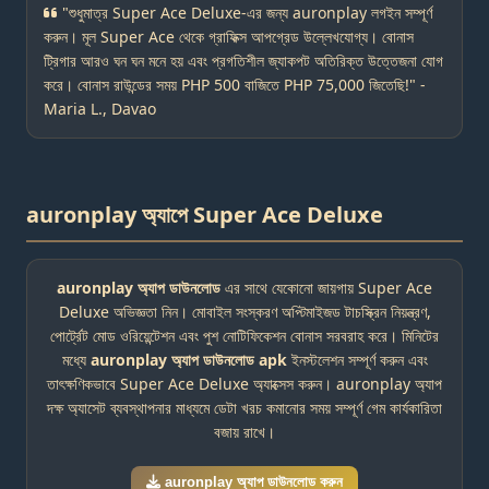
"শুধুমাত্র Super Ace Deluxe-এর জন্য auronplay লগইন সম্পূর্ণ
করুন। মূল Super Ace থেকে গ্রাফিক্স আপগ্রেড উল্লেখযোগ্য। বোনাস
ট্রিগার আরও ঘন ঘন মনে হয় এবং প্রগতিশীল জ্যাকপট অতিরিক্ত উত্তেজনা যোগ
করে। বোনাস রাউন্ডের সময় PHP 500 বাজিতে PHP 75,000 জিতেছি!" -
Maria L., Davao
auronplay অ্যাপে Super Ace Deluxe
auronplay অ্যাপ ডাউনলোড
এর সাথে যেকোনো জায়গায় Super Ace
Deluxe অভিজ্ঞতা নিন। মোবাইল সংস্করণ অপ্টিমাইজড টাচস্ক্রিন নিয়ন্ত্রণ,
পোর্ট্রেট মোড ওরিয়েন্টেশন এবং পুশ নোটিফিকেশন বোনাস সরবরাহ করে। মিনিটের
মধ্যে
auronplay অ্যাপ ডাউনলোড apk
ইনস্টলেশন সম্পূর্ণ করুন এবং
তাৎক্ষণিকভাবে Super Ace Deluxe অ্যাক্সেস করুন। auronplay অ্যাপ
দক্ষ অ্যাসেট ব্যবস্থাপনার মাধ্যমে ডেটা খরচ কমানোর সময় সম্পূর্ণ গেম কার্যকারিতা
বজায় রাখে।
auronplay অ্যাপ ডাউনলোড করুন