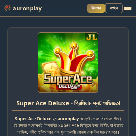
auronplay
নিবন্ধন
লগইন
Super Ace Deluxe - প্রিমিয়াম স্লট অভিজ্ঞতা
Super Ace Deluxe
হল
auronplay
-এ স্লট গেমের বিবর্তনের শীর্ষ।
এই উন্নত সংস্করণটি কিংবদন্তি Super Ace ভিত্তির উপর নির্মিত, যা উচ্চতর
গ্রাফিক্স, বর্ধিত মাল্টিপ্লায়ার এবং যুগান্তকারী বোনাস মেকানিক্স সরবরাহ করে।