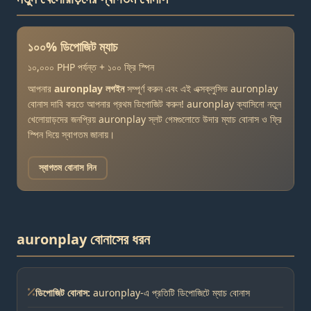
১০০% ডিপোজিট ম্যাচ
১০,০০০ PHP পর্যন্ত + ১০০ ফ্রি স্পিন
আপনার
auronplay লগইন
সম্পূর্ণ করুন এবং এই এক্সক্লুসিভ auronplay
বোনাস দাবি করতে আপনার প্রথম ডিপোজিট করুন! auronplay ক্যাসিনো নতুন
খেলোয়াড়দের জনপ্রিয় auronplay স্লট গেমগুলোতে উদার ম্যাচ বোনাস ও ফ্রি
স্পিন দিয়ে স্বাগতম জানায়।
স্বাগতম বোনাস নিন
auronplay বোনাসের ধরন
ডিপোজিট বোনাস:
auronplay-এ প্রতিটি ডিপোজিটে ম্যাচ বোনাস