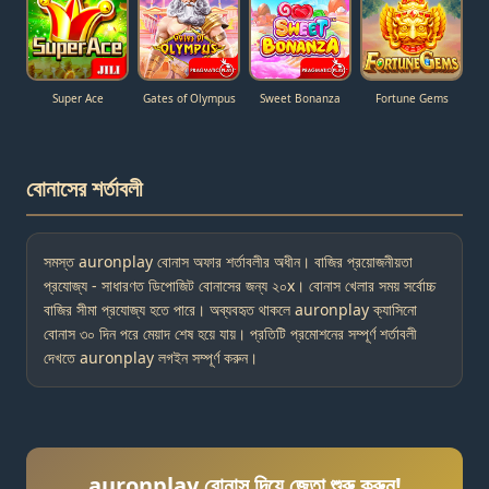
Super Ace
Gates of Olympus
Sweet Bonanza
Fortune Gems
বোনাসের শর্তাবলী
সমস্ত auronplay বোনাস অফার শর্তাবলীর অধীন। বাজির প্রয়োজনীয়তা
প্রযোজ্য - সাধারণত ডিপোজিট বোনাসের জন্য ২০x। বোনাস খেলার সময় সর্বোচ্চ
বাজির সীমা প্রযোজ্য হতে পারে। অব্যবহৃত থাকলে auronplay ক্যাসিনো
বোনাস ৩০ দিন পরে মেয়াদ শেষ হয়ে যায়। প্রতিটি প্রমোশনের সম্পূর্ণ শর্তাবলী
দেখতে auronplay লগইন সম্পূর্ণ করুন।
auronplay বোনাস দিয়ে জেতা শুরু করুন!